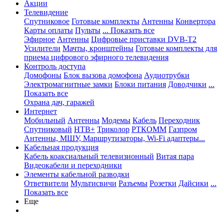
Акции
Телевидение
Спутниковое
Готовые комплекты
Антенны
Конвертора
Карты оплаты
Пульты
... Показать все
Эфирное
Антенны
Цифровые приставки DVB-T2
Усилители
Мачты, кронштейны
Готовые комплекты для
приема цифрового эфирного телевидения
Контроль доступа
Домофоны
Блок вызова домофона
Аудиотрубки
Электромагнитные замки
Блоки питания
Доводчики
...
Показать все
Охрана дач, гаражей
Интернет
Мобильный
Антенны
Модемы
Кабель
Переходник
Спутниковый
НТВ+
Триколор
РТКОММ
Газпром
Антенны, МШУ, Маршрутизаторы, Wi-Fi адаптеры...
Кабельная продукция
Кабель коаксиальный телевизионный
Витая пара
Видеокабели и переходники
Элементы кабельной разводки
Ответвители
Мультисвичи
Разъемы
Розетки
Дайсики
...
Показать все
Еще