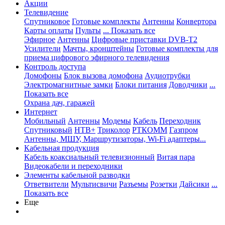
Акции
Телевидение
Спутниковое
Готовые комплекты
Антенны
Конвертора
Карты оплаты
Пульты
... Показать все
Эфирное
Антенны
Цифровые приставки DVB-T2
Усилители
Мачты, кронштейны
Готовые комплекты для
приема цифрового эфирного телевидения
Контроль доступа
Домофоны
Блок вызова домофона
Аудиотрубки
Электромагнитные замки
Блоки питания
Доводчики
...
Показать все
Охрана дач, гаражей
Интернет
Мобильный
Антенны
Модемы
Кабель
Переходник
Спутниковый
НТВ+
Триколор
РТКОММ
Газпром
Антенны, МШУ, Маршрутизаторы, Wi-Fi адаптеры...
Кабельная продукция
Кабель коаксиальный телевизионный
Витая пара
Видеокабели и переходники
Элементы кабельной разводки
Ответвители
Мультисвичи
Разъемы
Розетки
Дайсики
...
Показать все
Еще