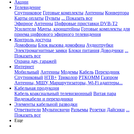
Акции
Телевидение
Спутниковое
Готовые комплекты
Антенны
Конвертора
Карты оплаты
Пульты
... Показать все
Эфирное
Антенны
Цифровые приставки DVB-T2
Усилители
Мачты, кронштейны
Готовые комплекты для
приема цифрового эфирного телевидения
Контроль доступа
Домофоны
Блок вызова домофона
Аудиотрубки
Электромагнитные замки
Блоки питания
Доводчики
...
Показать все
Охрана дач, гаражей
Интернет
Мобильный
Антенны
Модемы
Кабель
Переходник
Спутниковый
НТВ+
Триколор
РТКОММ
Газпром
Антенны, МШУ, Маршрутизаторы, Wi-Fi адаптеры...
Кабельная продукция
Кабель коаксиальный телевизионный
Витая пара
Видеокабели и переходники
Элементы кабельной разводки
Ответвители
Мультисвичи
Разъемы
Розетки
Дайсики
...
Показать все
Еще