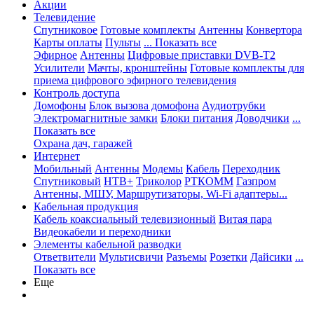
Акции
Телевидение
Спутниковое
Готовые комплекты
Антенны
Конвертора
Карты оплаты
Пульты
... Показать все
Эфирное
Антенны
Цифровые приставки DVB-T2
Усилители
Мачты, кронштейны
Готовые комплекты для
приема цифрового эфирного телевидения
Контроль доступа
Домофоны
Блок вызова домофона
Аудиотрубки
Электромагнитные замки
Блоки питания
Доводчики
...
Показать все
Охрана дач, гаражей
Интернет
Мобильный
Антенны
Модемы
Кабель
Переходник
Спутниковый
НТВ+
Триколор
РТКОММ
Газпром
Антенны, МШУ, Маршрутизаторы, Wi-Fi адаптеры...
Кабельная продукция
Кабель коаксиальный телевизионный
Витая пара
Видеокабели и переходники
Элементы кабельной разводки
Ответвители
Мультисвичи
Разъемы
Розетки
Дайсики
...
Показать все
Еще